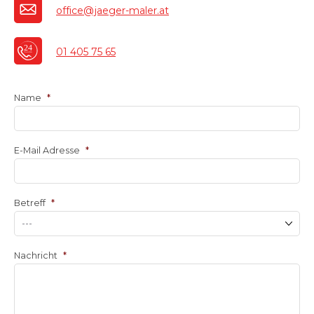
office@jaeger-maler.at
01 405 75 65
Name
*
E-Mail Adresse
*
Betreff
*
Nachricht
*