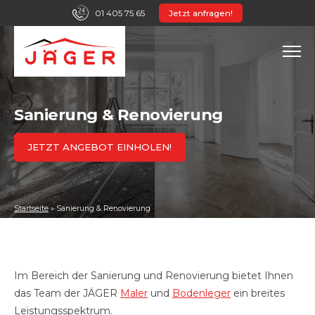
01 405 75 65
Jetzt anfragen!
Sanierung & Renovierung
JETZT ANGEBOT EINHOLEN!
Startseite
»
Sanierung & Renovierung
Im Bereich der Sanierung und Renovierung bietet Ihnen
das Team der JÄGER
Maler
und
Bodenleger
ein breites
Leistungsspektrum.