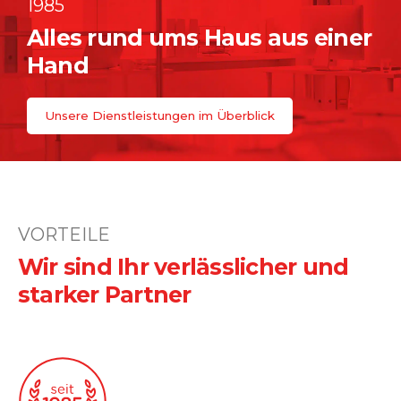
1985
Alles rund ums Haus aus einer
Hand
Unsere Dienstleistungen im Überblick
VORTEILE
Wir sind Ihr verlässlicher und
starker Partner